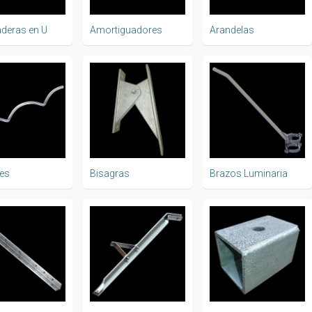
deras en U
Amortiguadores
Arandelas
jes
Bisagras
Brazos Luminaria