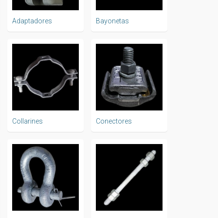
Adaptadores
Bayonetas
Collarines
Conectores