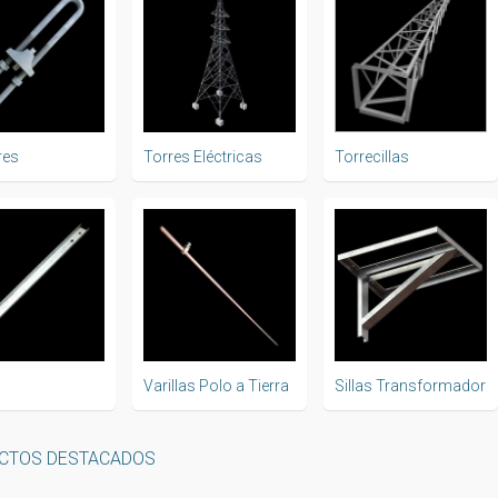
res
Torres Eléctricas
Torrecillas
Varillas Polo a Tierra
Sillas Transformador
CTOS DESTACADOS