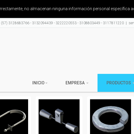
correctamente, no almacenan ninguna información personal específica a
: (57) 3128683766 - 3132094439 - 3222220553 - 3108803449 - 3117811220
ser
INICIO
EMPRESA
PRODUCTOS