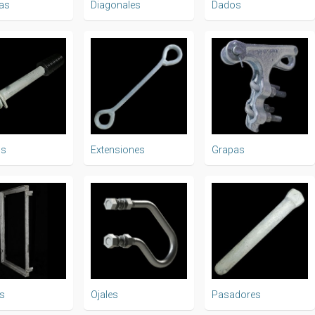
as
Diagonales
Dados
os
Extensiones
Grapas
s
Ojales
Pasadores