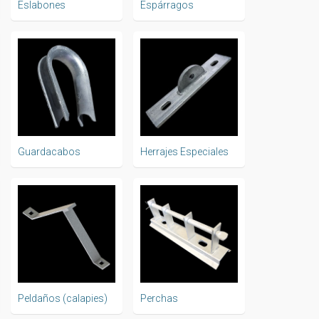
Eslabones
Espárragos
Guardacabos
Herrajes Especiales
Peldaños (calapies)
Perchas