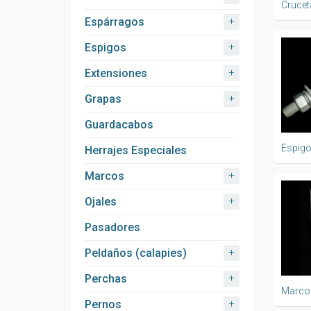
Crucet
+
Espárragos
+
Espigos
+
Extensiones
+
Grapas
Guardacabos
Espig
Herrajes Especiales
+
Marcos
+
Ojales
Pasadores
+
Peldaños (calapies)
+
Perchas
Marco
+
Pernos