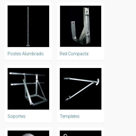
Postes Alumbrado
Red Compacta
Soportes
Templetes