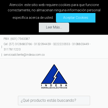
Atención: este sitio web requiere cookies para que funcione
correctamente, no almacenan ninguna información personal
específica acerca de usted.
Aceptar Cookies
Leer Más...
PBX: (601) 7563387
Cel: (57) 3128683766 - 3132094439 - 3222220553 - 3108803449 -
3117811220
servicioalcliente@indesa.com.co