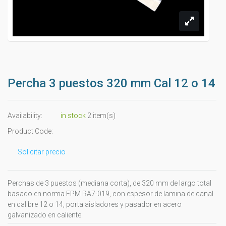
Percha 3 puestos 320 mm Cal 12 o 14
Availability:
in stock
2 item(s)
Product Code:
Solicitar precio
Perchas de 3 puestos (mediana corta), de 320 mm de largo total
basado en norma EPM RA7-019, con espesor de lamina de canal
en calibre 12 o 14, porta aisladores y pasador en acero
galvanizado en caliente.