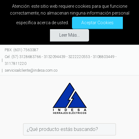
Atención: este sitio web requiere cookies para que funcione
correctamente, no almacenan ninguna información personal
específica acerca de usted.
Aceptar Cookies
Leer Más...
PBX: (601) 7563387
Cel: (57) 3128683766 - 3132094439 - 3222220553 - 3108803449 -
3117811220
servicioalcliente@indesa.com.co